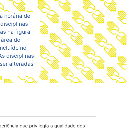
 horária de
 disciplinas
as na figura
 área do
ncluído no
s disciplinas
ser alteradas
riência que privilegia a qualidade dos