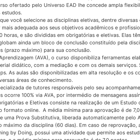
rso ofertado pelo Universo EAD lhe concede ampla flexibil
 estudos.
ue você selecione as disciplinas eletivas, dentre diversa
ar mais adequada aos seus objetivos acadêmicos e profissi
0 horas, e são divididas em obrigatórias e eletivas. Elas 
nglobam ainda um bloco de conclusão constituído pela disc
s (prazo máximo) para sua conclusão.
 Aprendizagem (AVA), o curso disponibiliza ferramentas el
rial didático, com a mediação e com os demais serviços. 
ps. As aulas são disponibilizadas em alta resolução e os 
versas áreas de conhecimento.
cializada de tutores responsáveis pelo seu acompanhament
s ocorre 100% via AVA, por intermédio de mensagens assí
brigatórias e Eletivas consiste na realização de um Estud
o formato online. A média mínima para aprovação é de 7,0 
 uma Prova Substitutiva, liberada automaticamente pelo AV
 máximo da disciplina (60 dias). Em caso de reprovação, 
ning by Doing, possui uma atividade que permite aos estud