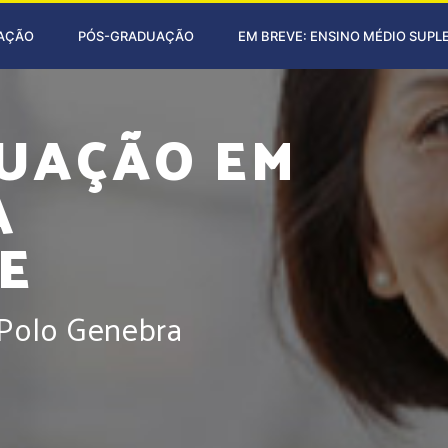
AÇÃO
PÓS-GRADUAÇÃO
EM BREVE: ENSINO MÉDIO SUPL
UAÇÃO EM
A
E
 Polo Genebra