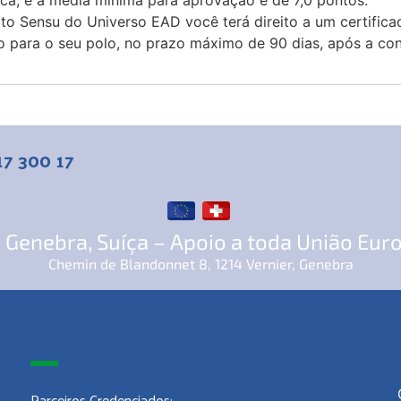
ca, e a média mínima para aprovação é de 7,0 pontos.
o Sensu do Universo EAD você terá direito a um certificado
ado para o seu polo, no prazo máximo de 90 dias, após a co
17 300 17
 Genebra, Suíça – Apoio a toda União Eur
Chemin de Blandonnet 8, 1214 Vernier, Genebra
Parceiros Credenciados: