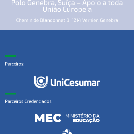
Polo Genebra, Suíça – Apoio a toda
União Europeia
Chemin de Blandonnet 8, 1214 Vernier, Genebra
Parceiros:
Parceiros Credenciados: